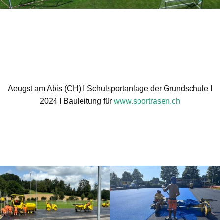
Aeugst am Abis (CH) I Schul­sport­an­la­ge der Grund­schu­le I
2024 I Bau­lei­tung für
www.sportrasen.ch