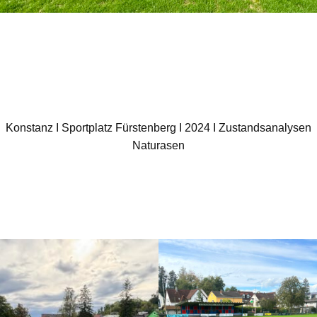
Kon­stanz I Sport­platz Fürs­ten­berg I 2024 I Zustands­ana­ly­sen
Natu­ra­sen