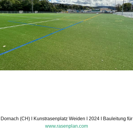
Dor­nach (CH) I Kunst­ra­sen­platz Wei­den I 2024 I Bau­lei­tung für
www.rasenplan.com