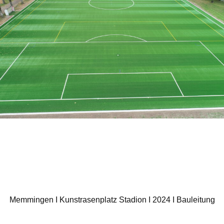
Mem­min­gen I Kunst­ra­sen­platz Sta­di­on I 2024 I Bau­lei­tung