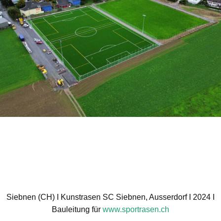
Sieb­nen (CH) I Kunst­ra­sen SC Sieb­nen, Aus­ser­dorf I 2024 I
Bau­lei­tung für
www.sportrasen.ch